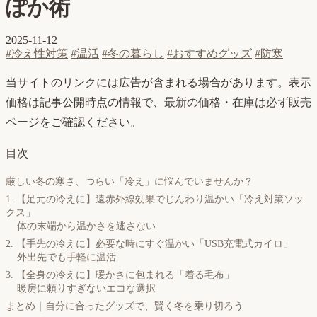
ぽか術
2025-11-12
#冷え性対策
#温活
#冬の暮らし
#おすすめグッズ
#防寒
当サイトのリンクには広告が含まれる場合があります。表示
価格は記事公開時点の情報で、最新の価格・在庫は必ず販売
ページをご確認ください。
目次
厳しい冬の寒さ、つらい「冷え」に悩んでいませんか？
1. 【足元の冷えに】遠赤外線効果でじんわり温かい「冷え対策ソッ
クス」
体の末端から温かさを逃さない
2. 【手先の冷えに】必要な時にすぐ温かい「USB充電式カイロ」
外出先でも手軽に温活
3. 【全身の冷えに】暖かさに包まれる「着る毛布」
暖房に頼りすぎないエコな選択
まとめ｜自分に合ったグッズで、賢く冬を乗り切ろう